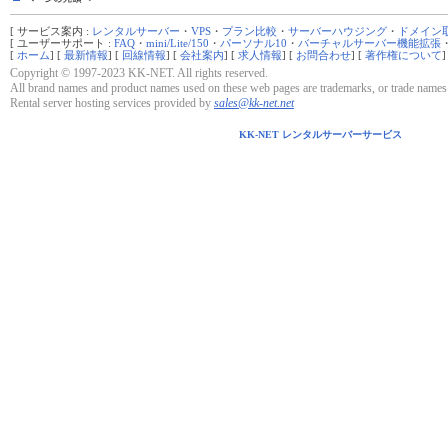
[ サービス案内 :
レンタルサーバー
・
VPS
・
プラン比較
・
サーバーハウジング
・
ドメイン
[ ユーザーサポート :
FAQ
・
mini/Lite/150
・
パーソナル10
・
バーチャルサーバー機能拡張
[
ホーム
] [
最新情報
] [
回線情報
] [
会社案内
] [
求人情報
] [
お問合わせ
] [
著作権について
]
Copyright © 1997-2023 KK-NET. All rights reserved.
All brand names and product names used on these web pages are trademarks, or trade names o
Rental server hosting services provided by
sales@kk-net.net
KK-NET レンタルサーバーサービス